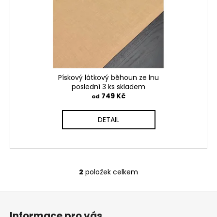
Pískový látkový běhoun ze lnu
poslední 3 ks skladem
749 Kč
od
DETAIL
2
položek celkem
O
v
Z
l
á
á
Informace pro vás