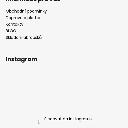
d
p
a
a
Obchodní podmínky
c
t
Doprava a platba
í
í
Kontakty
p
BLOG
r
Skládání ubrousků
v
k
y
v
Instagram
ý
p
i
s
u
Sledovat na Instagramu