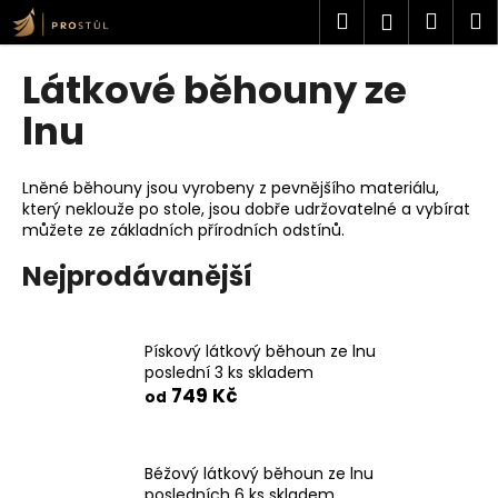
K
Přejít
Hledat
Náku
M
Přihlášen
na
o
obsah
Zpět
Zpět
košík
š
Látkové běhouny ze
í
C
lnu
k
o
p
Lněné běhouny jsou vyrobeny z pevnějšího materiálu,
o
který neklouže po stole, jsou dobře udržovatelné a vybírat
můžete ze základních přírodních odstínů.
t
ř
Nejprodávanější
e
b
u
Pískový látkový běhoun ze lnu
poslední 3 ks skladem
j
749 Kč
od
e
t
e
Béžový látkový běhoun ze lnu
n
posledních 6 ks skladem