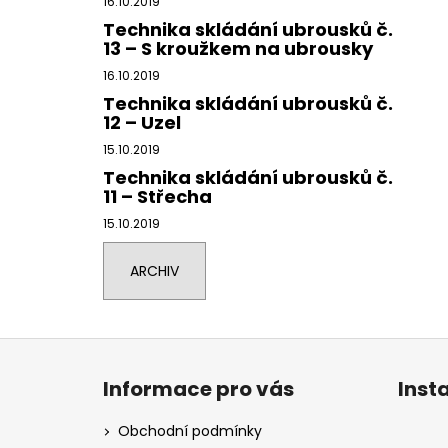
16.10.2019
Technika skládání ubrousků č.
13 – S kroužkem na ubrousky
16.10.2019
Technika skládání ubrousků č.
12 – Uzel
15.10.2019
Technika skládání ubrousků č.
11 – Střecha
15.10.2019
ARCHIV
Z
á
Informace pro vás
Inst
p
a
Obchodní podmínky