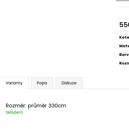
PŮJČOVNA ŠEDÝCH FLOWERS UBRUSŮ
PŮJČOVNA ZEL
550 Kč
550 Kč
55
Měr
cena
Kate
Mate
Bar
Roz
Varianty
Popis
Diskuze
Rozměr: průměr 330cm
Skladem