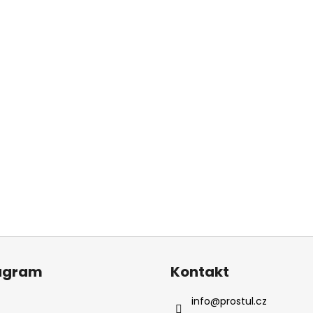
agram
Kontakt
info
@
prostul.cz