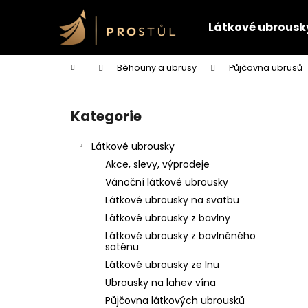
K
Přejít
na
o
Látkové ubrousk
obsah
Zpět
Zpět
š
do
do
í
Domů
Běhouny a ubrusy
Půjčovna ubrusů
k
obchodu
obchodu
P
o
Kategorie
Přeskočit
s
kategorie
t
Látkové ubrousky
r
Akce, slevy, výprodeje
a
Vánoční látkové ubrousky
n
Látkové ubrousky na svatbu
n
Látkové ubrousky z bavlny
í
Látkové ubrousky z bavlněného
p
saténu
a
Látkové ubrousky ze lnu
n
Ubrousky na lahev vína
e
Půjčovna látkových ubrousků