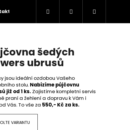
Hledat
Přihlášení
Nákupní
takty
Skládání ubrousků
Šití na míru
B
košík
jčovna šedých
owers ubrusů
sy jsou ideální ozdobou Vašeho
bního stolu.
Nabízíme půjčovnu
ů již od 1 ks.
Zajistíme kompletní servis
ě praní a žehlení a dopravu k Vám i
od Vás. To vše za
550
,- Kč za ks.
Následující
OLTE VARIANTU