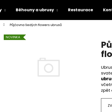
y
Běhouny a ubrusy
Restaurace
Kon
Půjčovna šedých flowers ubrusů
Co potřebujete najít?
NOVINKA
Pů
HLEDAT
fl
Ubru
Doporučujeme
svate
ubrus
včetn
zpět 
ZV