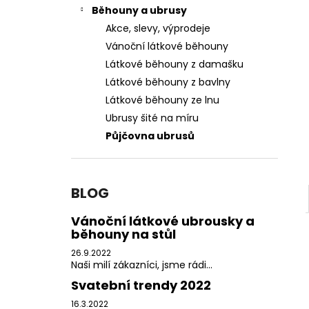
PŮJČOVNA ŠEDÝCH UBRUSŮ
l
Běhouny a ubrusy
550 Kč
Akce, slevy, výprodeje
Vánoční látkové běhouny
Látkové běhouny z damašku
Látkové běhouny z bavlny
Látkové běhouny ze lnu
Ubrusy šité na míru
Půjčovna ubrusů
BLOG
Vánoční látkové ubrousky a
běhouny na stůl
26.9.2022
Naši milí zákazníci, jsme rádi...
Svatební trendy 2022
16.3.2022