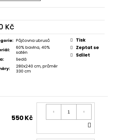
ENKAVÝCH UBRUSŮ
0 Kč
ná
:
Tisk
gorie
:
Půjčovna ubrusů
60% bavlna, 40%
Zeptat se
riál
:
satén
Sdílet
va
:
šedá
280x240 cm, průměr
měry
:
330 cm
550 Kč
DO
KOŠÍKU