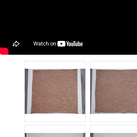
PŮJČOVNA ŠEDÝCH FLOWERS UBRUSŮ
PŮJČOVNA ZEL
550 Kč
550 Kč