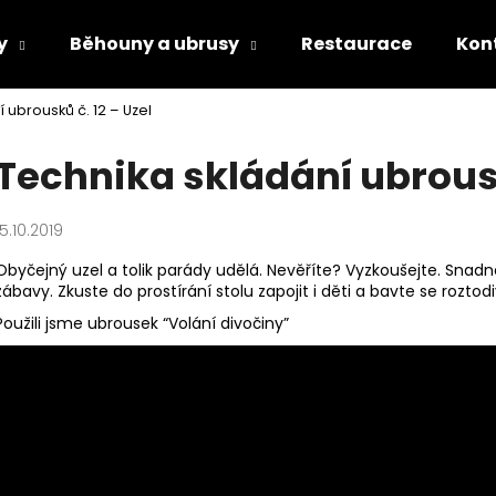
y
Běhouny a ubrusy
Restaurace
Kon
 ubrousků č. 12 – Uzel
Co potřebujete najít?
Technika skládání ubrousk
HLEDAT
15.10.2019
Obyčejný uzel a tolik parády udělá. Nevěříte? Vyzkoušejte. Snadn
zábavy. Zkuste do prostírání stolu zapojit i děti a bavte se rozto
Doporučujeme
Použili jsme ubrousek
“Volání divočiny”