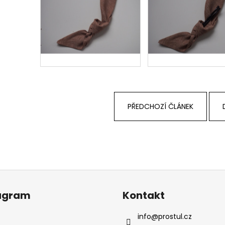
PŘEDCHOZÍ ČLÁNEK
agram
Kontakt
info
@
prostul.cz