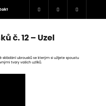
Hledat
Přihlášení
Nákupní
takty
Skládání ubrousků
Šití na míru
B
košík
ů č. 12 – Uzel
é skládání ubrousků se kterým si užijete spoustu
divnými tvary vašich uzlíků.
Následující