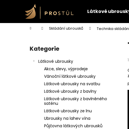
K
Přejít
na
o
Látkové ubrousk
obsah
Zpět
Zpět
š
do
do
í
Domů
Skládání ubrousků
Technika skládání
k
obchodu
obchodu
P
o
Kategorie
Přeskočit
s
kategorie
t
Látkové ubrousky
r
Akce, slevy, výprodeje
a
Vánoční látkové ubrousky
n
Látkové ubrousky na svatbu
n
Látkové ubrousky z bavlny
í
Látkové ubrousky z bavlněného
p
saténu
a
Látkové ubrousky ze lnu
n
Ubrousky na lahev vína
e
Půjčovna látkových ubrousků