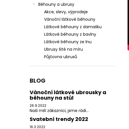
PŮJČOVNA ŠEDÝCH UBRUSŮ
l
Běhouny a ubrusy
550 Kč
Akce, slevy, výprodeje
Vánoční látkové běhouny
Látkové běhouny z damašku
Látkové běhouny z bavlny
Látkové běhouny ze lnu
Ubrusy šité na míru
Půjčovna ubrusů
BLOG
Vánoční látkové ubrousky a
běhouny na stůl
26.9.2022
Naši milí zákazníci, jsme rádi...
Svatební trendy 2022
16.3.2022