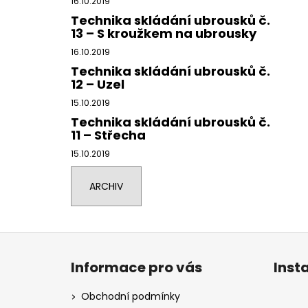
16.10.2019
Technika skládání ubrousků č.
13 – S kroužkem na ubrousky
16.10.2019
Technika skládání ubrousků č.
12 – Uzel
15.10.2019
Technika skládání ubrousků č.
11 – Střecha
15.10.2019
ARCHIV
Z
á
Informace pro vás
Inst
p
a
Obchodní podmínky