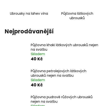
č
u
j
Ubrousky na lahev vína
Půjčovna látkových
e
ubrousků
m
e
Nejprodávanější
PŮJČOVNA
PETROLEJOVÝCH
Půjčovna khaki látkových ubrousků nejen
LÁTKOVÝCH
na svatbu
UBROUSKŮ
Skladem
NEJEN
40 Kč
NA
SVATBU
40
Půjčovna petrolejových látkových
Kč
ubrousků nejen na svatbu
Skladem
40 Kč
Půjčovna pudrově růžových ubrousků
nejen na svatbu