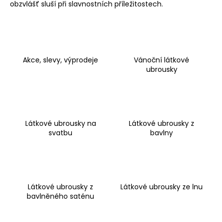
obzvlášť sluší při
slavnostních příležitostech
.
a
j
í
t
Akce, slevy, výprodeje
Vánoční látkové
?
ubrousky
HLEDAT
Látkové ubrousky na
Látkové ubrousky z
svatbu
bavlny
D
o
p
Látkové ubrousky z
Látkové ubrousky ze lnu
o
bavlněného saténu
r
u