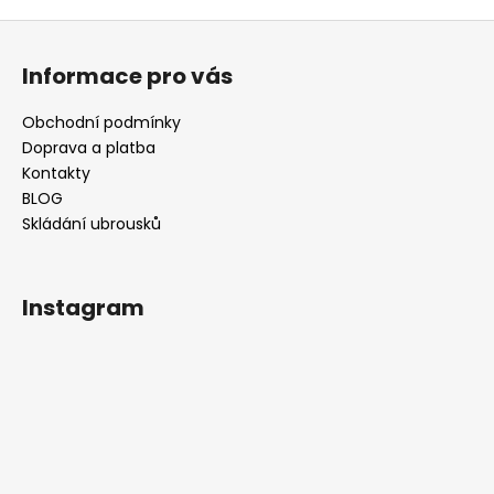
o
d
Z
v
a
á
á
c
Informace pro vás
n
p
í
í
p
a
Obchodní podmínky
r
t
Doprava a platba
v
í
Kontakty
k
BLOG
y
Skládání ubrousků
v
ý
p
Instagram
i
s
u