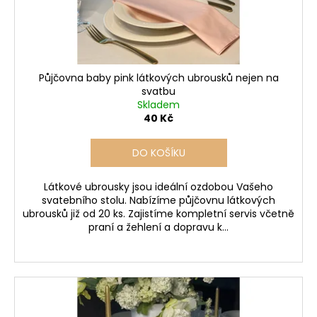
d
u
k
t
ů
Půjčovna baby pink látkových ubrousků nejen na
svatbu
Skladem
40 Kč
DO KOŠÍKU
Látkové ubrousky jsou ideální ozdobou Vašeho
svatebního stolu. Nabízíme půjčovnu látkových
ubrousků již od 20 ks. Zajistíme kompletní servis včetně
praní a žehlení a dopravu k...