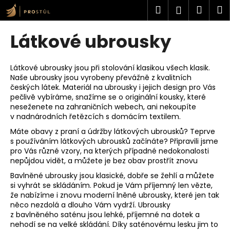
K
Přejít
Hledat
Náku
M
Přihlášen
na
o
obsah
Zpět
Zpět
košík
š
Látkové ubrousky
í
C
k
o
Látkové ubrousky jsou při stolování klasikou všech klasik.
Naše ubrousky jsou vyrobeny převážně z kvalitních
p
českých látek. Materiál na ubrousky i jejich design pro Vás
o
pečlivě vybíráme, snažíme se o originální kousky, které
t
neseženete na zahraničních webech, ani nekoupíte
v nadnárodních řetězcích s domácím textilem.
ř
Máte obavy z praní a údržby látkových ubrousků? Teprve
e
s používáním látkových ubrousků začínáte? Připravili jsme
b
pro Vás různé vzory, na kterých případné nedokonalosti
u
nepůjdou vidět, a můžete je bez obav prostřít znovu
j
Bavlněné ubrousky
jsou klasické, dobře se žehlí a můžete
si vyhrát se skládáním. Pokud je Vám příjemný len vězte,
e
že nabízíme i znovu moderní
lněné ubrousky
, které jen tak
t
něco nezdolá a dlouho Vám vydrží. Ubrousky
e
z
bavlněného saténu
jsou lehké, příjemné na dotek a
nehodí se na velké skládání. Díky saténovému lesku jim to
n