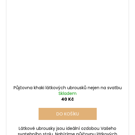
Půjčovna khaki látkových ubrousků nejen na svatbu
Skladem
40 Kč
DO KOŠÍKU
Látkové ubrousky jsou ideální ozdobou Vašeho
svatebního stolu. Nabízíme půjčovnu látkových