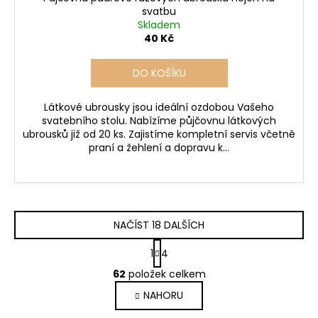
svatbu
Skladem
40 Kč
DO KOŠÍKU
Látkové ubrousky jsou ideální ozdobou Vašeho
svatebního stolu. Nabízíme půjčovnu látkových
ubrousků již od 20 ks. Zajistíme kompletní servis včetně
praní a žehlení a dopravu k...
NAČÍST 18 DALŠÍCH
S
1
4
t
O
r
62
položek celkem
v
á
NAHORU
l
n
k
á