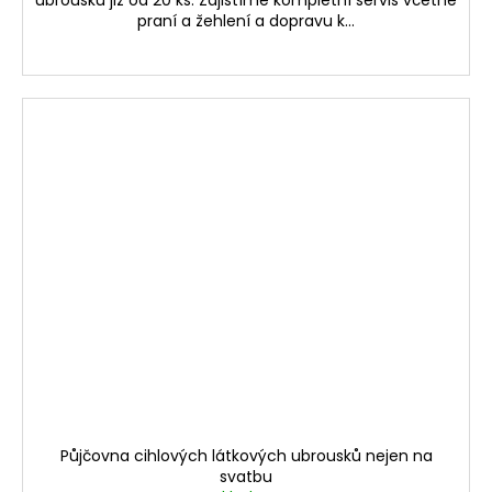
ubrousků již od 20 ks. Zajistíme kompletní servis včetně
praní a žehlení a dopravu k...
Půjčovna cihlových látkových ubrousků nejen na
svatbu