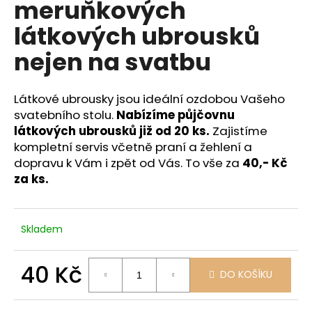
meruňkových
a
látkových ubrousků
j
í
nejen na svatbu
t
?
Látkové ubrousky jsou ideální ozdobou Vašeho
svatebního stolu.
Nabízíme půjčovnu
látkových ubrousků již od 20 ks.
Zajistíme
kompletní servis včetně praní a žehlení a
dopravu k Vám i zpět od Vás. To vše za
40,- Kč
HLEDAT
za ks.
D
Skladem
o
p
o
40 Kč
DO KOŠÍKU
r
Měrná
u
cena: