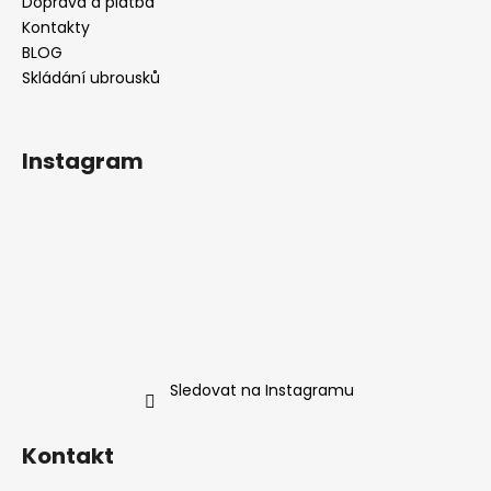
t
Doprava a platba
í
Kontakty
BLOG
Skládání ubrousků
Instagram
Sledovat na Instagramu
Kontakt