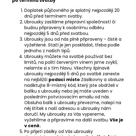
po termínu svatby
Doplatek půjčovného je splatný nejpozději 20
dnů před termínem svatby.
Ubrousky zasíláme přepravní společností či
budou připraveny k osobnímu odběru
nejpozději 5 dnů před svatbou.
Ubrousky jsou od nás plně připraveny - čisté a
vyžehlené. Stačí je jen poskládat, třeba podle
jednoho z našich tipů.
Ubrousky můžete na svatbě používat bez
limitů, na polití červeným vínem jsme zvyklí,
nelamte si s tím hlavu. Všechny špinavé
ubrousky nejpozději 5 dnů po svatbě zaneste
na nejbližší
podací
místo
Zásilkovny a obsluze
nadiktujte 8-místný kód, který jste obdrželi v
balíku s ubrousky nebo jej máte uveden v
posledním potvrzovacím emailu od nás.
Obsluha balík s ubrousky převezme, nalepí na
něj štítek s naší adresou a ubrousky nám
doručí. My ubrousky za Vás vypereme,
vyžehlíme a připravíme na další svatbu.
Vše je
v ceně.
Po přijetí zásilky od Vás ubrousky