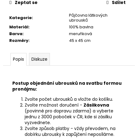
č
Zeptat se
Sdílet
u
j
Půjčovna látkových
Kategorie
:
e
ubrousků
m
Materiál
:
100% bavlna
e
Barva
:
meruňková
Rozměry
:
45 x 45 cm
PŮJČOVNA
LILA
Popis
Diskuze
UBRUSŮ
550
Kč
Postup objednání ubrousků na svatbu formou
pronájmu:
Zvolte počet ubrousků a vložte do košíku.
Zvolte možnost doručení -
Zásilkovna
(povinné pro dopravu zdarma) a vyberte
jednu z 3000 poboček v ČR, kde si zásilku
vyzvednete.
Zvolte způsob platby - vždy převodem, na
dobírku ubrousky k zapůjčení neposíláme.