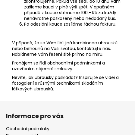
zkontrolujeme. Pokud vše sedí, do 10 dnů Vám
zašleme kauci v plné výši zpět. V opačném
případě z kauce strhneme 100,- Kč za každý
nenávratně poškozený nebo nedodaný kus.
Po odeslání kauce zasíláme řádnou fakturu.
V případě, že se Vám líbí jiná kombinace ubrousků
nebo běhounů na Vaši svatbu,
kontaktujte nás
.
Nabídneme Vám řešení šité přímo na míru.
Pronájem se řídí obchodními podmínkami a
uzavřením
nájemní smlouvy
.
Nevíte, jak ubrousky poskládat? Inspirujte se videi a
fotogalerií s různými
technikami skládáním
látkových ubrousků
.
Z
á
Informace pro vás
p
a
Obchodní podmínky