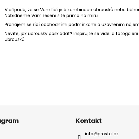
V případě, že se Vám líbí jiná kombinace ubrousků nebo běho
Nabídneme Vám řešení šité přímo na míru.
Pronájem se řídí obchodními podmínkami a uzavřením
nájem
Nevíte, jak ubrousky poskládat? Inspirujte se videi a fotogaleri
ubrousků
.
agram
Kontakt
info
@
prostul.cz