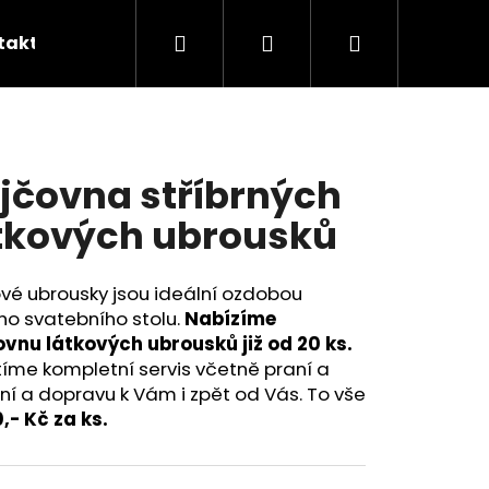
Hledat
Přihlášení
Nákupní
takty
Skládání ubrousků
Šití na míru
B
košík
jčovna stříbrných
tkových ubrousků
vé ubrousky jsou ideální ozdobou
ho svatebního stolu.
Nabízíme
ovnu látkových ubrousků již od 20 ks.
tíme kompletní servis včetně praní a
ní a dopravu k Vám i zpět od Vás. To vše
Následující
,- Kč za ks.