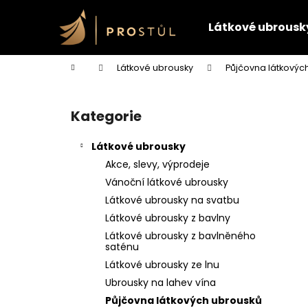
K
Přejít
na
o
Látkové ubrousk
obsah
Zpět
Zpět
š
do
do
í
Domů
Látkové ubrousky
Půjčovna látkovýc
k
obchodu
obchodu
P
o
Kategorie
Přeskočit
s
kategorie
t
Látkové ubrousky
r
Akce, slevy, výprodeje
a
Vánoční látkové ubrousky
n
Látkové ubrousky na svatbu
n
Látkové ubrousky z bavlny
í
Látkové ubrousky z bavlněného
p
saténu
a
Látkové ubrousky ze lnu
n
Ubrousky na lahev vína
e
Půjčovna látkových ubrousků