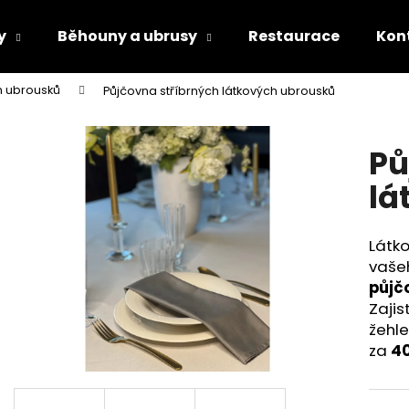
y
Běhouny a ubrusy
Restaurace
Kon
h ubrousků
Půjčovna stříbrných látkových ubrousků
Co potřebujete najít?
Pů
HLEDAT
lá
Látko
Doporučujeme
vaše
půjč
Zajis
žehle
za
40