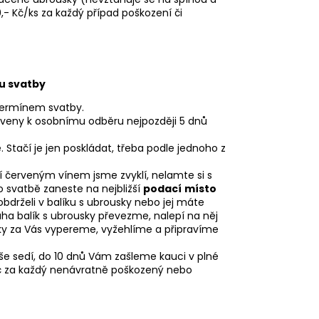
,- Kč/ks za každý případ poškození či
u svatby
 termínem svatby.
aveny k osobnímu odběru nejpozději 5 dnů
. Stačí je jen poskládat, třeba podle
jednoho z
í červeným vínem jsme zvyklí, nelamte si s
o svatbě zaneste na nejbližší
podací
místo
obdrželi v balíku s ubrousky nebo jej máte
a balík s ubrousky převezme, nalepí na něj
sky za Vás vypereme, vyžehlíme a připravíme
vše sedí, do 10 dnů Vám zašleme kauci v plné
Kč za každý nenávratně poškozený nebo