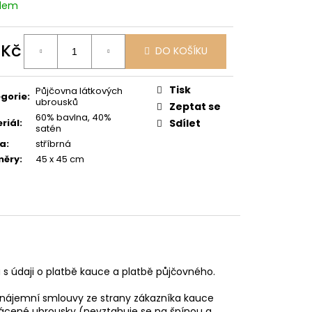
ENKAVÝCH UBRUSŮ
adem
 Kč
DO KOŠÍKU
ná
:
Tisk
Půjčovna látkových
gorie
:
ubrousků
Zeptat se
60% bavlna, 40%
riál
:
Sdílet
satén
va
:
stříbrná
měry
:
45 x 45 cm
 údaji o platbě kauce a platbě půjčovného.
í nájemní smlouvy ze strany zákazníka kauce
rácené ubrousky (nevztahuje se na špínou a