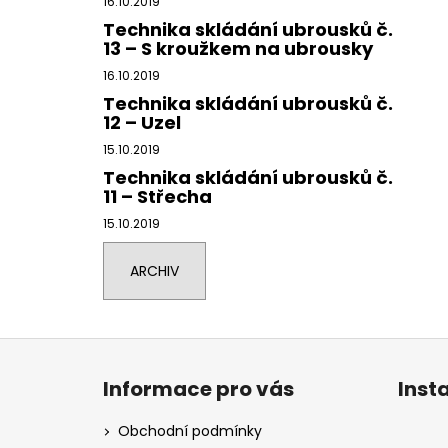
16.10.2019
Technika skládání ubrousků č.
13 – S kroužkem na ubrousky
16.10.2019
Technika skládání ubrousků č.
12 – Uzel
15.10.2019
Technika skládání ubrousků č.
11 – Střecha
15.10.2019
ARCHIV
Z
á
Informace pro vás
Inst
p
a
Obchodní podmínky