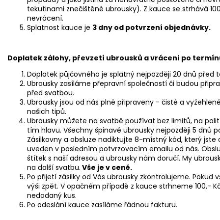
tekutinami znečištěné ubrousky). Z kauce se strhává 100
nevrácení.
Splatnost kauce je
3 dny od potvrzení objednávky.
Doplatek zálohy, převzetí ubrousků a vrácení po termín
Doplatek půjčovného je splatný nejpozději 20 dnů před
Ubrousky zasíláme přepravní společností či budou připr
před svatbou.
Ubrousky jsou od nás plně připraveny - čisté a vyžehlené
našich tipů.
Ubrousky můžete na svatbě používat bez limitů, na polit
tím hlavu. Všechny špinavé ubrousky nejpozději 5 dnů p
Zásilkovny a obsluze nadiktujte 8-místný kód, který jste 
uveden v posledním potvrzovacím emailu od nás. Obsluh
štítek s naší adresou a ubrousky nám doručí. My ubrou
na další svatbu.
Vše je v ceně.
Po přijetí zásilky od Vás ubrousky zkontrolujeme. Pokud 
výši zpět. V opačném případě z kauce strhneme 100,- 
nedodaný kus.
Po odeslání kauce zasíláme řádnou fakturu.