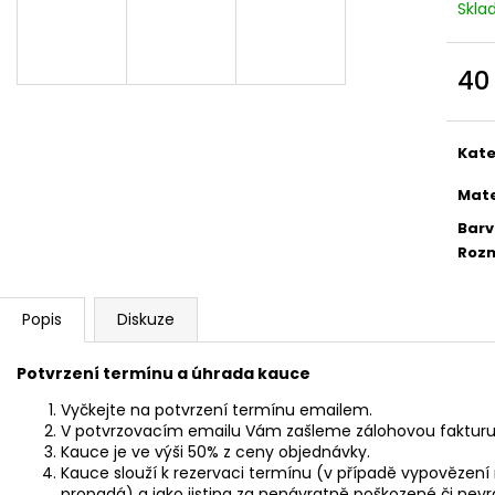
PŮJČOVNA ŠEDÝCH FLOWERS UBRUSŮ
PŮJČOVNA ZEL
Skl
550 Kč
550 Kč
40
Měr
cena
Kate
Mate
Bar
Roz
Popis
Diskuze
Potvrzení termínu a úhrada kauce
Vyčkejte na potvrzení termínu emailem.
V potvrzovacím emailu Vám zašleme zálohovou fakturu s
Kauce je ve výši 50% z ceny objednávky.
Kauce slouží k rezervaci termínu (v případě vypovězen
propadá) a jako jistina za nenávratně poškozené či nev