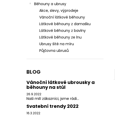
PŮJČOVNA ŠEDÝCH UBRUSŮ
l
Běhouny a ubrusy
550 Kč
Akce, slevy, výprodeje
Vánoční látkové běhouny
Látkové běhouny z damašku
Látkové běhouny z bavlny
Látkové běhouny ze lnu
Ubrusy šité na míru
Půjčovna ubrusů
BLOG
Vánoční látkové ubrousky a
běhouny na stůl
26.9.2022
Naši milí zákazníci, jsme rádi...
Svatební trendy 2022
16.3.2022