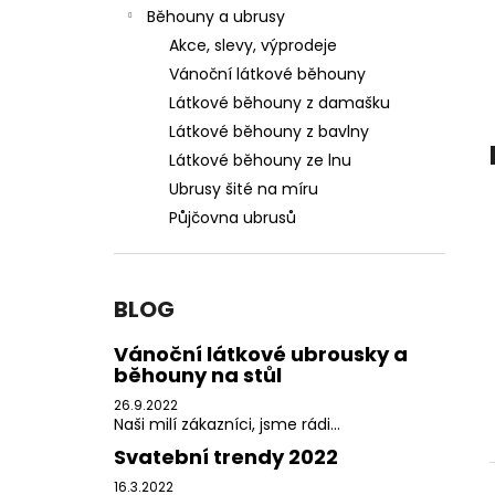
PŮJČOVNA ŠEDÝCH UBRUSŮ
l
Běhouny a ubrusy
550 Kč
Akce, slevy, výprodeje
Vánoční látkové běhouny
Látkové běhouny z damašku
Látkové běhouny z bavlny
Látkové běhouny ze lnu
Ubrusy šité na míru
Půjčovna ubrusů
BLOG
Vánoční látkové ubrousky a
běhouny na stůl
26.9.2022
Naši milí zákazníci, jsme rádi...
Svatební trendy 2022
16.3.2022