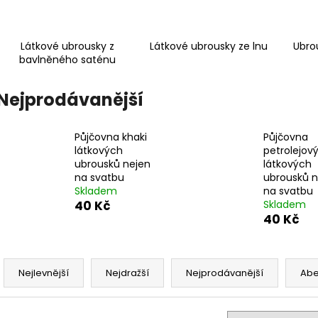
PŮJČOVNA ŠEDÝCH FLOWERS UBRUSŮ
PŮJČOVNA ZEL
550 Kč
550 Kč
Látkové ubrousky z
Látkové ubrousky ze lnu
Ubro
bavlněného saténu
Nejprodávanější
Půjčovna khaki
Půjčovna
látkových
petrolejov
ubrousků nejen
látkových
na svatbu
ubrousků n
Skladem
na svatbu
40 Kč
Skladem
40 Kč
Ř
a
Nejlevnější
Nejdražší
Nejprodávanější
Ab
z
e