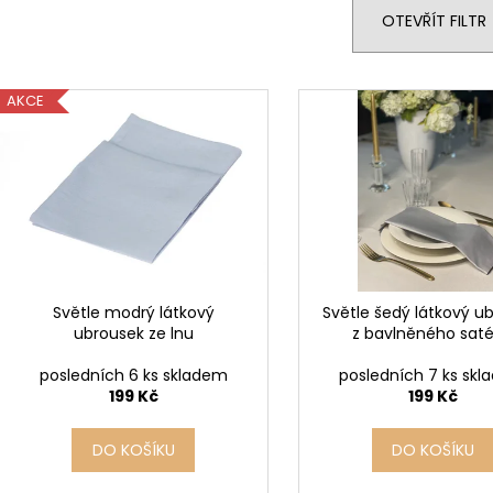
n
OTEVŘÍT FILTR
í
p
V
r
AKCE
ý
o
p
d
i
u
s
k
p
t
r
ů
o
d
Světle modrý látkový
Světle šedý látkový u
ubrousek ze lnu
z bavlněného sat
u
k
posledních 6 ks skladem
posledních 7 ks sk
t
199 Kč
199 Kč
ů
DO KOŠÍKU
DO KOŠÍKU