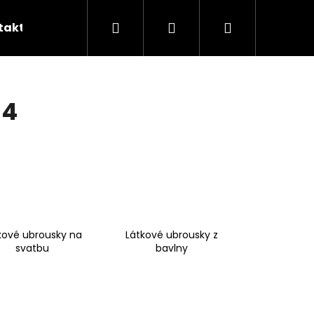
Hledat
Přihlášení
Nákupní
takty
Skládání ubrousků
Šití na míru
B
košík
 4
kové ubrousky na
Látkové ubrousky z
svatbu
bavlny
Následující