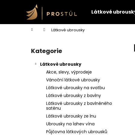
K
Přejít
na
o
Látkové ubrousk
obsah
Zpět
Zpět
š
do
do
í
Domů
Látkové ubrousky
k
obchodu
obchodu
P
o
Kategorie
Přeskočit
s
kategorie
t
Látkové ubrousky
r
Akce, slevy, výprodeje
a
Vánoční látkové ubrousky
n
Látkové ubrousky na svatbu
n
Látkové ubrousky z bavlny
í
Látkové ubrousky z bavlněného
p
saténu
a
Látkové ubrousky ze lnu
n
Ubrousky na lahev vína
e
Půjčovna látkových ubrousků