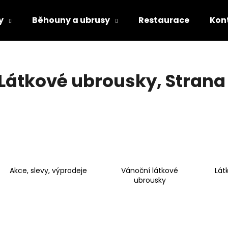
y
Běhouny a ubrusy
Restaurace
Kon
Co potřebujete najít?
Látkové ubrousky
, Strana
HLEDAT
Doporučujeme
Akce, slevy, výprodeje
Vánoční látkové
Lát
ubrousky