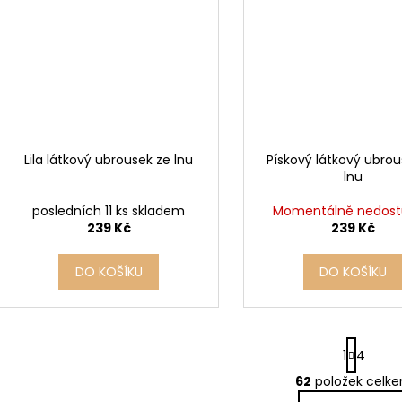
Lila látkový ubrousek ze lnu
Pískový látkový ubrou
lnu
posledních 11 ks skladem
Momentálně nedos
239 Kč
239 Kč
DO KOŠÍKU
DO KOŠÍKU
S
1
4
t
r
62
položek celk
O
á