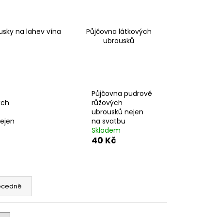
ENKAVÝCH UBRUSŮ
usky na lahev vína
Půjčovna látkových
ubrousků
Půjčovna pudrově
ých
růžových
ubrousků nejen
ejen
na svatbu
Skladem
40 Kč
ecedně