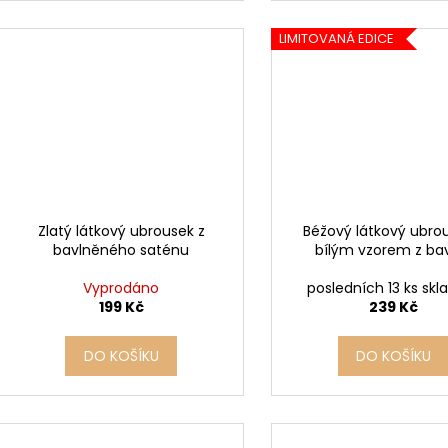
LIMITOVANÁ EDICE
Zlatý látkový ubrousek z
Béžový látkový ubro
bavlněného saténu
bílým vzorem z ba
Vyprodáno
posledních 13 ks sk
199 Kč
239 Kč
DO KOŠÍKU
DO KOŠÍKU