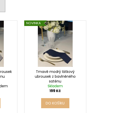
NOVINKA
brousek
Tmavě modrý látkový
énu
ubrousek z bavlněného
saténu
ladem
Skladem
199 Kč
DO KOŠÍKU