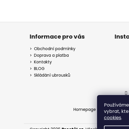
Z
á
Informace pro vás
Inst
p
a
Obchodní podmínky
t
Doprava a platba
í
Kontakty
BLOG
Skládání ubrousků
Používáme 
Homepage
Doprava a pla
vybrat, kt
cookies
.