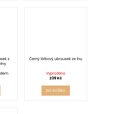
usek s
Černý látkový ubrousek ze lnu
vlny
ladem
Vyprodáno
239 Kč
DO KOŠÍKU