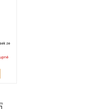
sek ze
tupné
em