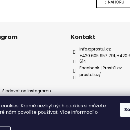
v
NAHORU
n
l
k
o
á
v
d
á
a
n
c
agram
Kontakt
í
í
p
info
@
prostul.cz
r
+420 605 957 791, +420 
v
614
k
Facebook | Prostůl.cz
y
prostul.cz/
v
ý
Sledovat na Instagramu
p
i
s
cookies. Kromě nezbytných cookies si můžete
S
u
tba
Obchodní podmínky
Facebook
Instagram
Ochrana osobní
eré nám povolíte používat. Více informací
o