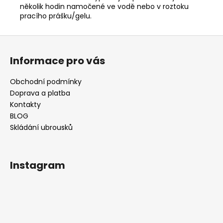
několik hodin namočené ve vodě nebo v roztoku
pracího prášku/gelu.
Z
á
Informace pro vás
p
a
Obchodní podmínky
t
Doprava a platba
í
Kontakty
BLOG
Skládání ubrousků
Instagram