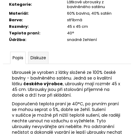
č
Látkové ubrousky z
Kategorie
:
u
bavlněného saténu
j
Materiál
:
60% bavlna, 40% satén
e
Barva
:
stříbrná
m
Rozměry
:
45 x 45 cm
e
Teplota praní
:
40°
Údržba
:
snadné žehlení
PŮJČOVNA
KHAKI
Popis
Diskuze
LÁTKOVÝCH
UBROUSKŮ
NEJEN
Ubrousek je vyroben z látky složené ze 100% české
NA
bavlny - bavlněného saténu. Jedná se o kvalitní
SVATBU
látku
českého výrobce
, ubrousky mají rozměr 45 x
45 cm. Ubrousky jsou při stolování příjemné na
40
Kč
dotek a drží tvar při skládání.
Doporučená teplota praní je 40°C, po prvním praní
se mohou seprat o 5%, dobře se žehlí. Sušení
v sušičce je možné při nižší teplotě sušení, ale raději
nechte usnout na vzduchu a vyžehlete. Tyto
ubrousky nevyvářejte ani nebělte. Pro odstranění
nečistot a dokonalé vyprání je lepší ubrousky nechat