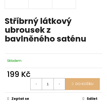
a
j
í
Stříbrný látkový
t
ubrousek z
?
bavlněného saténu
HLEDAT
Skladem
199 Kč
D
Měrná
o
DO KOŠÍKU
cena:
p
o
r
Zeptat se
Sdílet
u