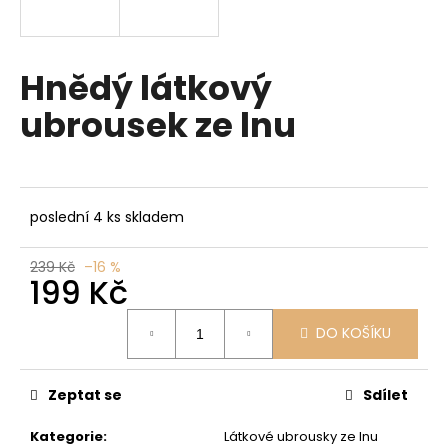
a
j
í
Hnědý látkový
t
ubrousek ze lnu
?
poslední 4 ks skladem
HLEDAT
239 Kč
–16 %
199 Kč
D
Měrná
DO KOŠÍKU
cena:
o
p
o
Zeptat se
Sdílet
r
u
Kategorie
:
Látkové ubrousky ze lnu