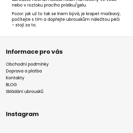
nebo v roztoku pracího prášku/gelu.
Pozor: jak už to tak se lnem bývá, je krapet mačkavý,
počítejte s tím a dopřejte ubrouskům náležitou péči
- stojí za to.
Z
á
Informace pro vás
p
a
Obchodní podmínky
t
Doprava a platba
í
Kontakty
BLOG
Skládání ubrousků
Instagram