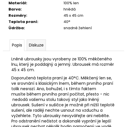
č
Materiál
:
100% len
u
Barva
:
hnědá
j
Rozměry
:
45 x 45 cm
e
Teplota praní
:
40°
m
Údržba
:
snadné žehlení
e
Popis
Diskuze
PŮJČOVNA
PETROLEJOVÝCH
LÁTKOVÝCH
Lněné ubrousky jsou vyrobeny ze 100% měkčeného
UBROUSKŮ
lnu, který je poddajný a jemný. Ubrousek má rozměr
NEJEN
45 x 45 cm.
NA
SVATBU
Doporučená teplota praní je 40°C. Měkčený len se,
ve srovnání s klasickým lnem, během prvního praní
40
tolik nesrazí. Ano, bohužel, i s tímto faktem
Kč
musíte během prvního praní počítat, přesto - nic
nedodá vašemu stolu takový styl jako lněný
ubrousek. Sušení v sušičce je možné při nižší teplotě
sušení, ale raději nechte usnout na vzduchu a
vyžehlete. Tyto ubrousky nevyvářejte ani nebělte.
Pro odstranění nečistot a dokonalé vyprání je lepší
ubrousek nechat několik hodin namočený ve vodě