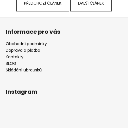
PŘEDCHOZÍ ČLÁNEK
DALŠÍ ČLÁNEK
Z
á
Informace pro vás
p
a
Obchodní podmínky
t
Doprava a platba
í
Kontakty
BLOG
Skládání ubrousků
Instagram