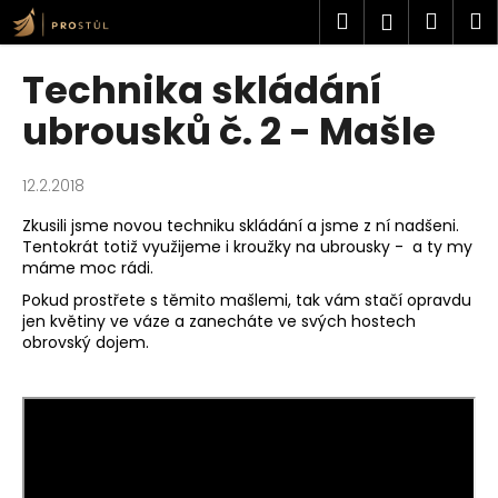
K
Přejít
Hledat
Náku
M
Přihlášen
na
o
obsah
Zpět
Zpět
košík
š
Technika skládání
í
C
ubrousků č. 2 - Mašle
k
o
p
12.2.2018
o
Zkusili jsme novou techniku skládání a jsme z ní nadšeni.
t
Tentokrát totiž využijeme i kroužky na ubrousky - a ty my
ř
máme moc rádi.
e
Pokud prostřete s těmito mašlemi, tak vám stačí opravdu
b
jen květiny ve váze a zanecháte ve svých hostech
obrovský dojem.
u
j
e
t
e
n