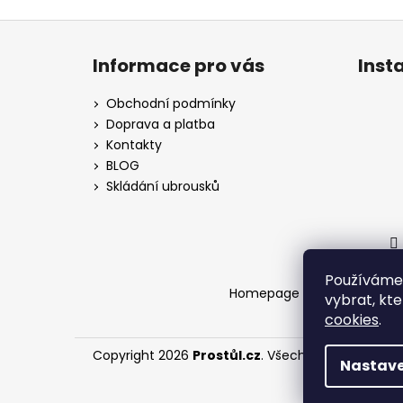
Z
á
Informace pro vás
Inst
p
a
Obchodní podmínky
t
Doprava a platba
í
Kontakty
BLOG
Skládání ubrousků
Používáme 
Homepage
Doprava a pla
vybrat, kt
cookies
.
Copyright 2026
Prostůl.cz
. Všechna práva vyhra
Nastave