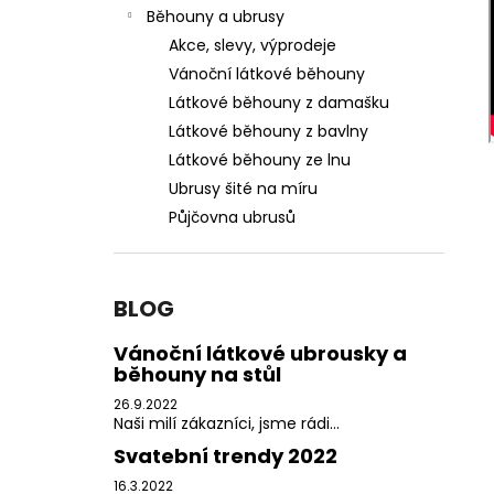
PŮJČOVNA SAGE GREEN LÁTKOVÝCH
l
Běhouny a ubrusy
UBROUSKŮ NEJEN NA SVATBU
Akce, slevy, výprodeje
40 Kč
Vánoční látkové běhouny
Látkové běhouny z damašku
Látkové běhouny z bavlny
Látkové běhouny ze lnu
Ubrusy šité na míru
Půjčovna ubrusů
BLOG
Vánoční látkové ubrousky a
běhouny na stůl
26.9.2022
Naši milí zákazníci, jsme rádi...
Svatební trendy 2022
16.3.2022