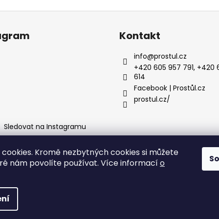
agram
Kontakt
info
@
prostul.cz
+420 605 957 791, +420 
614
Facebook | Prostůl.cz
prostul.cz/
Sledovat na Instagramu
cookies. Kromě nezbytných cookies si můžete
S
tba
Obchodní podmínky
Facebook
Instagram
Ochrana osobní
eré nám povolíte používat. Více informací
o
zena.
ní