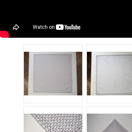
PŮJČOVNA ŠEDÝCH UBRUSŮ
PŮJČOVNA ŠED
550 Kč
550 Kč