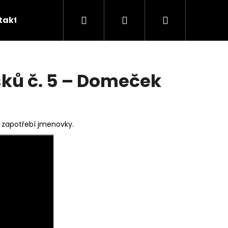
Hledat
Přihlášení
Nákupní
takty
Skládání ubrousků
Šití na míru
B
košík
ků č. 5 – Domeček
u zapotřebí jmenovky.
Následující