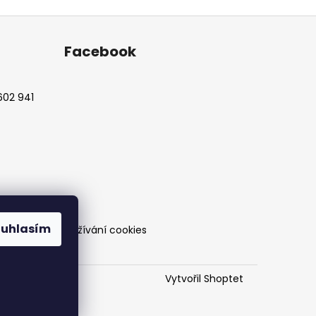
Facebook
602 941
ouhlasím
ch údajů a používání cookies
Vytvořil Shoptet