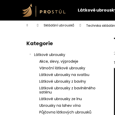
K
Přejít
na
o
Látkové ubrousk
obsah
Zpět
Zpět
š
do
do
í
Domů
Skládání ubrousků
Technika skládán
k
obchodu
obchodu
P
o
Kategorie
Přeskočit
s
kategorie
t
Látkové ubrousky
r
Akce, slevy, výprodeje
a
Vánoční látkové ubrousky
n
Látkové ubrousky na svatbu
n
Látkové ubrousky z bavlny
í
Látkové ubrousky z bavlněného
p
saténu
a
Látkové ubrousky ze lnu
n
Ubrousky na lahev vína
e
Půjčovna látkových ubrousků