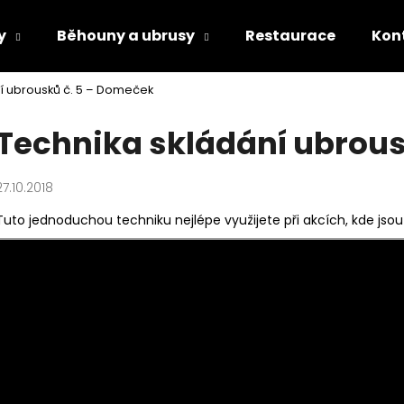
y
Běhouny a ubrusy
Restaurace
Kon
í ubrousků č. 5 – Domeček
Co potřebujete najít?
Technika skládání ubrous
HLEDAT
27.10.2018
Tuto jednoduchou techniku nejlépe využijete při akcích, kde jso
Doporučujeme