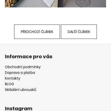
PŘEDCHOZÍ ČLÁNEK
DALŠÍ ČLÁNEK
Z
á
Informace pro vás
p
a
Obchodní podmínky
t
Doprava a platba
í
Kontakty
BLOG
Skládání ubrousků
Instagram