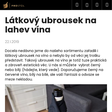
K
Přejít
Hledat
Náku
M
Přihlášen
na
o
obsah
Zpět
Zpět
košík
š
Látkový ubrousek na
í
C
lahev vína
k
o
p
22.1.2019
o
Docela nedávno jsme do našeho sortimentu zařadili i
t
látkový ubrousek na víno a nebylo by od věci jej trošku
ř
představit. Takový ubrousek na víno je totiž tuze praktická
e
a zároveň estetická věc. U nás si můžete vybrat černý
nebo bílý (hádejte, který vede). Doporučujeme černý na
b
červené víno, bílý na bílé, ale vaší fantazii a odvaze se
u
meze nekladou.
j
e
t
e
n