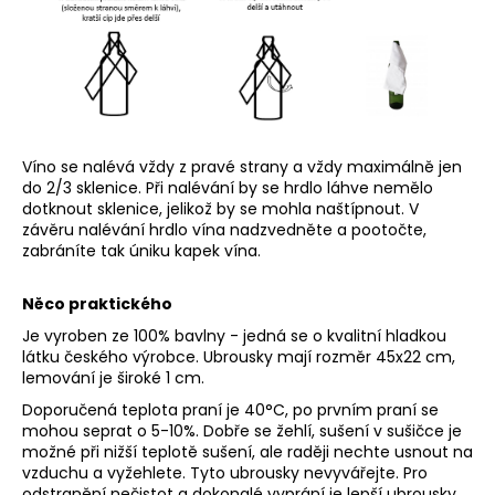
č
u
j
e
m
e
Víno se nalévá vždy z pravé strany a vždy maximálně jen
do 2/3 sklenice.
Při nalévání by se hrdlo láhve nemělo
PŮJČOVNA
ZELENKAVÝCH
dotknout sklenice, jelikož by se mohla naštípnout. V
UBRUSŮ
závěru nalévání hrdlo vína nadzvedněte a pootočte,
zabráníte tak úniku kapek vína.
550
Kč
Něco praktického
Je vyroben ze 100% bavlny - jedná se o kvalitní hladkou
látku českého výrobce. Ubrousky mají rozměr 45x22 cm,
lemování je široké 1 cm.
Doporučená teplota praní je 40°C, po prvním praní se
mohou seprat o 5-10%. Dobře se žehlí, sušení v sušičce je
možné při nižší teplotě sušení, ale raději nechte usnout na
vzduchu a vyžehlete. Tyto ubrousky nevyvářejte. Pro
odstranění nečistot a dokonalé vyprání je lepší ubrousky