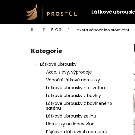
K
Přejít
na
o
Látkové ubrousk
obsah
Zpět
Zpět
š
do
do
í
Domů
BLOG
Etiketa vánočního stolování
k
obchodu
obchodu
P
o
Kategorie
Přeskočit
s
kategorie
t
Látkové ubrousky
r
Akce, slevy, výprodeje
V
a
Vánoční látkové ubrousky
j
n
Látkové ubrousky na svatbu
n
Látkové ubrousky z bavlny
í
Látkové ubrousky z bavlněného
p
saténu
a
Látkové ubrousky ze lnu
n
Ubrousky na lahev vína
e
Půjčovna látkových ubrousků