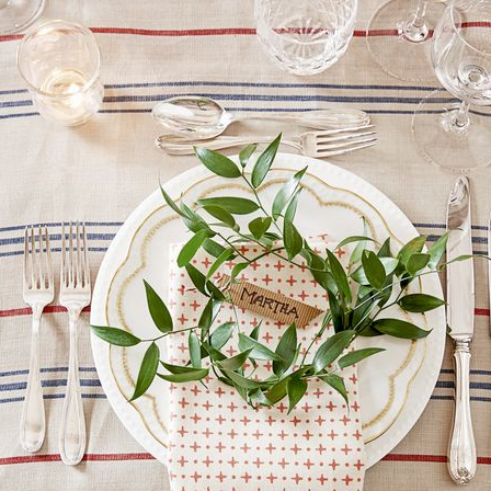
PŮJČOVNA ŠEDÝCH FLOWERS UBRUSŮ
PŮJČOVNA ZEL
550 Kč
550 Kč