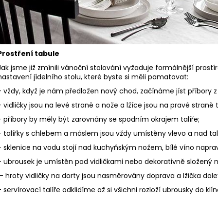
Prostření tabule
Jak jsme již zmínili vánoční stolování vyžaduje formálnější prostír
nastavení jídelního stolu, které byste si měli pamatovat:
- vždy, když je nám předložen nový chod, začínáme jíst příbory z 
- vidličky jsou na levé straně a nože a lžíce jsou na pravé straně t
- příbory by měly být zarovnány se spodním okrajem talíře;
- talířky s chlebem a máslem jsou vždy umístěny vlevo a nad ta
- sklenice na vodu stojí nad kuchyňským nožem, bílé víno napra
- ubrousek je umístěn pod vidličkami nebo dekorativně složený na
- hroty vidličky na dorty jsou nasměrovány doprava a lžička dole
- servírovací talíře odklidíme až si všichni rozloží ubrousky do klí