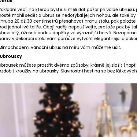
Ubrus
Základní věcí, na kterou byste si měli dát pozor při volbě ubrusu, 
hosté mohli sedět a ubrus se nedotýkal jejich nohou, ale také by 
zhruba 20 až 30 centimetrů přesahovat hranu stolu, pak položte
pod jednotlivé talíře. Obojí raději nepoužívejte, protože pak by
ubrus bílý, úžasné budou doplňky ve výraznější barvě. Nezapome
barev v dekoraci stolu vám pomůže vytvořit elegantnější a dokon
Mimochodem, vánoční ubrus na míru vám
můžeme ušít
.
Ubrousky
Ubrousek můžete prostřít dvěma způsoby: krásně jej složit (např
ozdobit
kroužky na ubrousky
. Slavnostní hostina se bez látkový