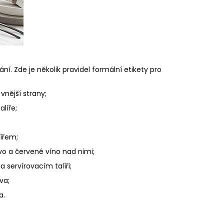
ání. Zde je několik pravidel formální etikety pro
vnější strany;
alíře;
lířem;
vo a červené víno nad nimi;
 servírovacím talíři;
va;
na.