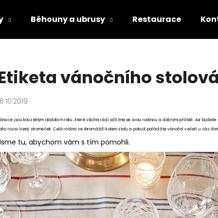
y
Běhouny a ubrusy
Restaurace
Kon
Co potřebujete najít?
Etiketa vánočního stolová
HLEDAT
16.10.2019
ánoce jsou kouzelným obdobím roku, které všichni rádi sdílíme se svou rodinou a dobrými přáteli. Asi budete s
ako rozsvícený stromeček. Celá rodina se shromáždí kolem stolu a pokud pořádáte vánoční večeři u vás do
Doporučujeme
Jsme tu, abychom vám s tím pomohli.