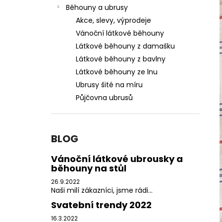
PŮJČOVNA ŠEDÝCH UBRUSŮ
l
Běhouny a ubrusy
550 Kč
Akce, slevy, výprodeje
Vánoční látkové běhouny
Látkové běhouny z damašku
Látkové běhouny z bavlny
Látkové běhouny ze lnu
Ubrusy šité na míru
Půjčovna ubrusů
BLOG
Vánoční látkové ubrousky a
běhouny na stůl
26.9.2022
Naši milí zákazníci, jsme rádi...
Svatební trendy 2022
16.3.2022