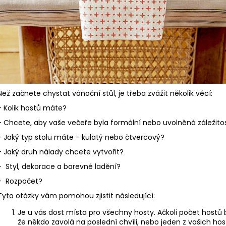
Než začnete chystat vánoční stůl, je třeba zvážit několik věcí:
- Kolik hostů máte?
- Chcete, aby vaše večeře byla formální nebo uvolněná záležito
- Jaký typ stolu máte - kulatý nebo čtvercový?
- Jaký druh nálady chcete vytvořit?
- Styl, dekorace a barevné ladění?
- Rozpočet?
Tyto otázky vám pomohou zjistit následující:
Je u vás dost místa pro všechny hosty. Ačkoli počet hostů
že někdo zavolá na poslední chvíli, nebo jeden z vašich ho