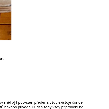
st?
 by měl být potvrzen předem, vždy existuje šance,
stů někoho přivede. Buďte tedy vždy připraveni na