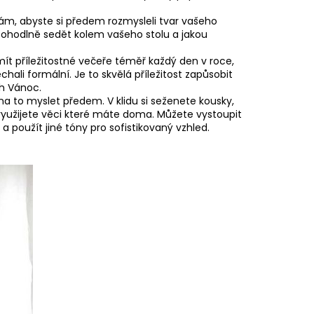
ám, abyste si předem rozmysleli tvar vašeho
 pohodlně sedět kolem vašeho stolu a jakou
ít příležitostné večeře téměř každý den v roce,
hali formální. Je to skvělá příležitost zapůsobit
ch Vánoc.
 na to myslet předem. V klidu si seženete kousky,
 využijete věci které máte doma. Můžete vystoupit
použít jiné tóny pro sofistikovaný vzhled.