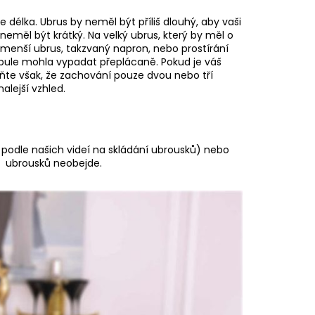
je délka. Ubrus by neměl být příliš dlouhý, aby vaši
neměl být krátký. Na velký ubrus, který by měl o
 menší ubrus, takzvaný napron, nebo prostírání
 tabule mohla vypadat přeplácaně. Pokud je váš
ňte však, že zachování pouze dvou nebo tří
alejší vzhled.
. podle našich
videí
na skládání ubrousků) nebo
ch ubrousků neobejde.