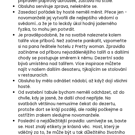
č
připraven papírový ubrousek, zůstává na stole.
u
Obsluha servíruje zprava, nelekněte se.
Zasedací pořádek by hosté neměli měnit. Přece jen -
j
novomanželé jej vytvořili dle nejlepšího vědomí a
e
svědomí…a že je to leckdy úkol hodný jaderného
m
fyzika, to mohu jen potvrdit.
e
Je pravděpodobné, že na svatbě naleznete kolem
talíře více příborů. Než začnete panikařit, vzpomeňte
si na pana ředitele hotelu z Pretty woman. Zpravidla
PŮJČOVNA
začínáme od příboru nejvzdálenějšího talíři a s dalšími
PETROLEJOVÝCH
chody se postupuje směrem k němu. Dezertní sada
LÁTKOVÝCH
bývá umístěna nad talířem. Více inspirace můžete
UBROUSKŮ
najít v našem dalším
desateru
, týkajícím se stolování
NEJEN
v restauracích.
NA
Obsluha by měla odnášet nádobí, až když dojí všichni
SVATBU
hosté.
40
Od svatební tabule bychom neměli odcházet, až do
Kč
chvíle, kdy je jasné, že další chod nepřijde. Na
svatbách většinou nemusíme čekat do dezertu,
protože dort se krájí později, ale raději počkejme a
ostřížím zrakem sledujme novomanžele.
Poslední a nejdůležitější pravidlo: usmívejte se, bavte
se. Host znalý etikety je krásná věc. Host, který je
vděčný za to, že může být u tak důležitého životního