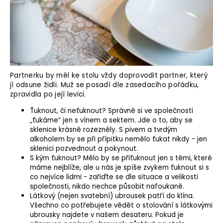
a
j
í
t
?
Partnerku by měl ke stolu vždy doprovodit partner, který
jí odsune židli. Muž se posadí dle zasedacího pořádku,
zpravidla po její levici.
Ťuknout, či neťuknout? Správně si ve společnosti
HLEDAT
„ťukáme“ jen s vínem a sektem. Jde o to, aby se
sklenice krásně rozezněly. S pivem a tvrdým
alkoholem by se při přípitku nemělo ťukat nikdy - jen
sklenici pozvednout a pokynout.
D
S kým ťuknout? Mělo by se přiťuknout jen s těmi, které
o
máme nejblíže, ale u nás je spíše zvykem ťuknout si s
co nejvíce lidmi - zařiďte se dle situace a velikosti
p
společnosti, nikdo nechce působit nafoukaně.
o
Látkový (nejen svatební) ubrousek patří do klína.
r
Všechno co potřebujete vědět o stolování s látkovými
u
ubrousky najdete v našem
desateru
. Pokud je