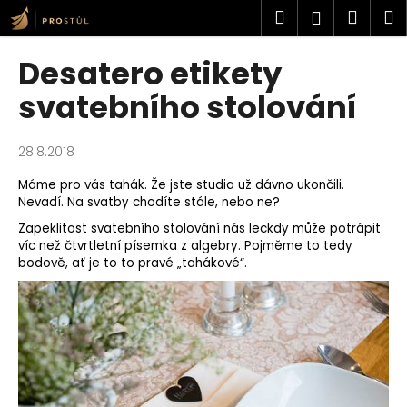
K
Přejít
Hledat
Náku
M
Přihlášen
na
o
obsah
Zpět
Zpět
košík
š
Desatero etikety
í
C
svatebního stolování
k
o
p
28.8.2018
o
Máme pro vás tahák. Že jste studia už dávno ukončili.
t
Nevadí. Na svatby chodíte stále, nebo ne?
ř
Zapeklitost svatebního stolování nás leckdy může potrápit
e
víc než čtvrtletní písemka z algebry. Pojměme to tedy
b
bodově, ať je to to pravé „tahákové“.
u
j
e
t
e
n