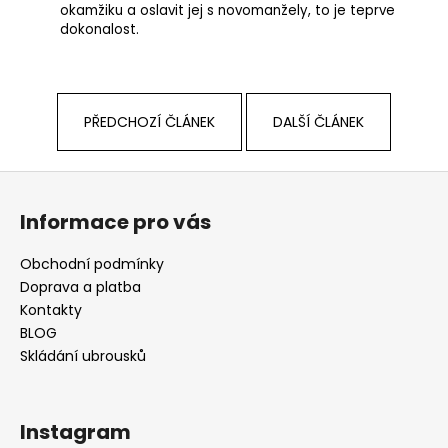
okamžiku a oslavit jej s novomanžely, to je teprve
dokonalost.
PŘEDCHOZÍ ČLÁNEK
DALŠÍ ČLÁNEK
Z
á
Informace pro vás
p
a
Obchodní podmínky
t
Doprava a platba
í
Kontakty
BLOG
Skládání ubrousků
Instagram